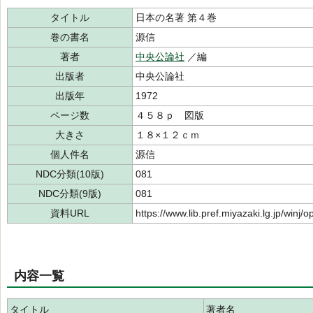
タイトル
日本の名著 第４巻
巻の書名
源信
著者
中央公論社
／編
出版者
中央公論社
出版年
1972
ページ数
４５８ｐ 図版
大きさ
１８×１２ｃｍ
個人件名
源信
NDC分類(10版)
081
NDC分類(9版)
081
資料URL
https://www.lib.pref.miyazaki.lg.jp/winj
内容一覧
タイトル
著者名