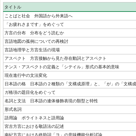
タイトル
ことばと社会 外国語から外来語へ
「お疲れさまです」をめぐって
方言の分布 分布をどう読むか
言語地図の孤例についての再検討
言語地理学と方言生活の現場
アスペクト 方言接触から見た存在動詞とアスペクト
テンス・アスペクトの定義と「シテイル」形式の基本的意味
現在進行中の文法変化
日本語の格 日本語の２種類の「文構成原理」と、「が」の「文構
ガ格項の題目化をめぐって
名詞と文法 日本語の連体修飾表現の類型と特性
形式名詞
語用論 ポライトネスと語用論
宮古方言における敬語法の記述
南紀方言における終助詞「ヨ」の意味機能分析試論