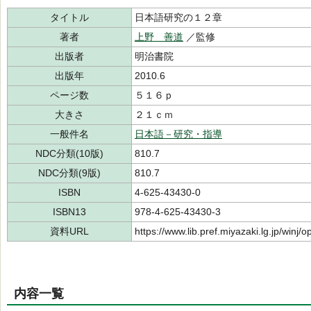
タイトル
日本語研究の１２章
著者
上野 善道
／監修
出版者
明治書院
出版年
2010.6
ページ数
５１６ｐ
大きさ
２１ｃｍ
一般件名
日本語－研究・指導
NDC分類(10版)
810.7
NDC分類(9版)
810.7
ISBN
4-625-43430-0
ISBN13
978-4-625-43430-3
資料URL
https://www.lib.pref.miyazaki.lg.jp/winj
内容一覧