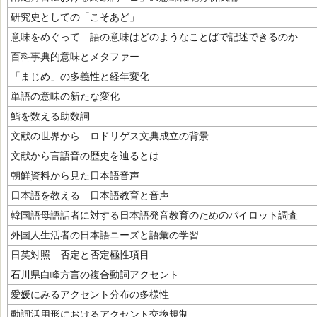
研究史としての「こそあど」
意味をめぐって 語の意味はどのようなことばで記述できるのか
百科事典的意味とメタファー
「まじめ」の多義性と経年変化
単語の意味の新たな変化
鮨を数える助数詞
文献の世界から ロドリゲス文典成立の背景
文献から言語音の歴史を辿るとは
朝鮮資料から見た日本語音声
日本語を教える 日本語教育と音声
韓国語母語話者に対する日本語発音教育のためのパイロット調査
外国人生活者の日本語ニーズと語彙の学習
日英対照 否定と否定極性項目
石川県白峰方言の複合動詞アクセント
愛媛にみるアクセント分布の多様性
動詞活用形におけるアクセント交換規制