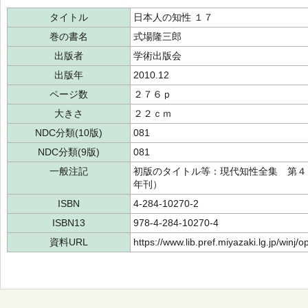
タイトル
日本人の知性 １７
巻の書名
式場隆三郎
出版者
学術出版会
出版年
2010.12
ページ数
２７６ｐ
大きさ
２２ｃｍ
NDC分類(10版)
081
NDC分類(9版)
081
一般注記
初版のタイトル等：現代知性全集 第４
年刊）
ISBN
4-284-10270-2
ISBN13
978-4-284-10270-4
資料URL
https://www.lib.pref.miyazaki.lg.jp/winj