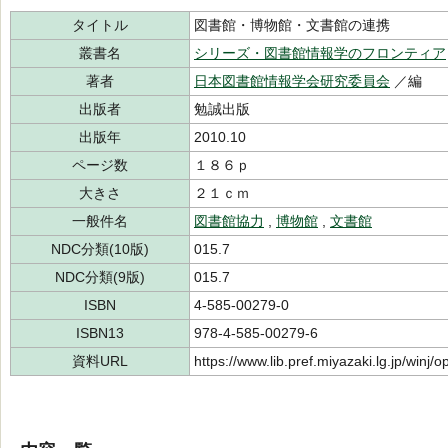
タイトル
図書館・博物館・文書館の連携
叢書名
シリーズ・図書館情報学のフロンティア
著者
日本図書館情報学会研究委員会
／編
出版者
勉誠出版
出版年
2010.10
ページ数
１８６ｐ
大きさ
２１ｃｍ
一般件名
図書館協力
,
博物館
,
文書館
NDC分類(10版)
015.7
NDC分類(9版)
015.7
ISBN
4-585-00279-0
ISBN13
978-4-585-00279-6
資料URL
https://www.lib.pref.miyazaki.lg.jp/winj