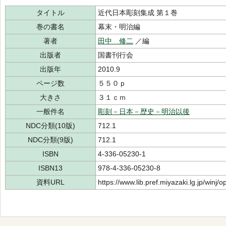
タイトル
近代日本彫刻集成 第１巻
巻の書名
幕末・明治編
著者
田中 修二
／編
出版者
国書刊行会
出版年
2010.9
ページ数
５５０ｐ
大きさ
３１ｃｍ
一般件名
彫刻－日本－歴史－明治以後
NDC分類(10版)
712.1
NDC分類(9版)
712.1
ISBN
4-336-05230-1
ISBN13
978-4-336-05230-8
資料URL
https://www.lib.pref.miyazaki.lg.jp/winj