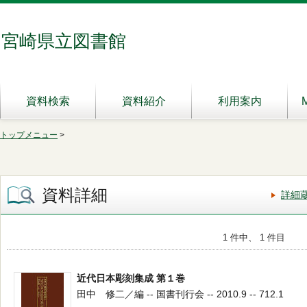
宮崎県立図書館
資料検索
資料紹介
利用案内
トップメニュー
>
資料詳細
詳細
1 件中、 1 件目
近代日本彫刻集成 第１巻
田中 修二／編 -- 国書刊行会 -- 2010.9 -- 712.1