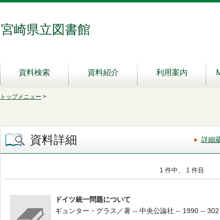
宮崎県立図書館
資料検索
資料紹介
利用案内
トップメニュー
>
資料詳細
詳細
1 件中、 1 件目
ドイツ統一問題について
ギュンター・グラス／著 -- 中央公論社 -- 1990 -- 302