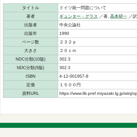
タイトル
ドイツ統一問題について
著者
ギュンター・グラス
／著,
高本研一
／
出版者
中央公論社
出版年
1990
ページ数
２３２ｐ
大きさ
２０ｃｍ
NDC分類(10版)
302.3
NDC分類(9版)
302.3
ISBN
4-12-001957-8
定価
１５００円
資料URL
https://www.lib.pref.miyazaki.lg.jp/winj