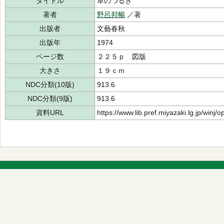
タイトル
草のつるぎ
著者
野呂邦暢
／著
出版者
文藝春秋
出版年
1974
ページ数
２２５ｐ 図版
大きさ
１９ｃｍ
NDC分類(10版)
913.6
NDC分類(9版)
913.6
資料URL
https://www.lib.pref.miyazaki.lg.jp/winj