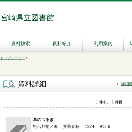
宮崎県立図書館
資料検索
資料紹介
利用案内
トップメニュー
>
資料詳細
詳細
1 件中、 1 件目
草のつるぎ
野呂邦暢／著 -- 文藝春秋 -- 1974 -- 913.6