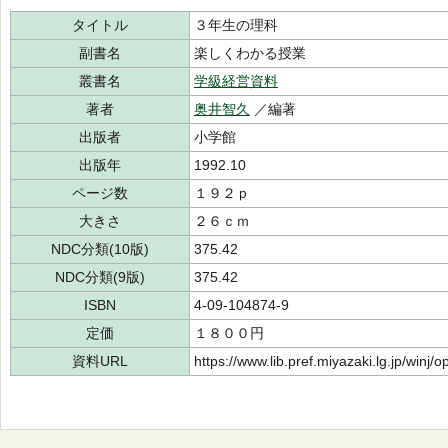
タイトル
３年生の理科
副書名
楽しくわかる授業
叢書名
学級経営資料
著者
奥井智久
／編著
出版者
小学館
出版年
1992.10
ページ数
１９２ｐ
大きさ
２６ｃｍ
NDC分類(10版)
375.42
NDC分類(9版)
375.42
ISBN
4-09-104874-9
定価
１８００円
資料URL
https://www.lib.pref.miyazaki.lg.jp/winj