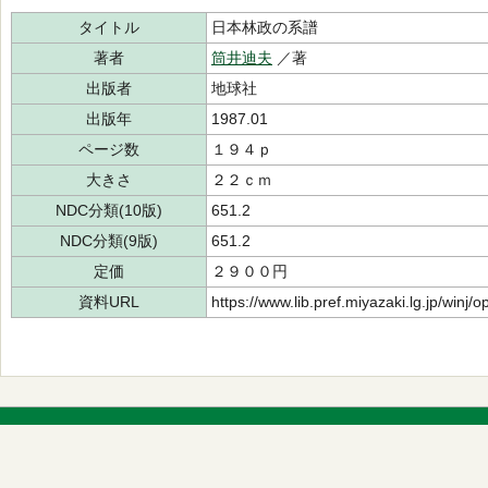
タイトル
日本林政の系譜
著者
筒井迪夫
／著
出版者
地球社
出版年
1987.01
ページ数
１９４ｐ
大きさ
２２ｃｍ
NDC分類(10版)
651.2
NDC分類(9版)
651.2
定価
２９００円
資料URL
https://www.lib.pref.miyazaki.lg.jp/winj