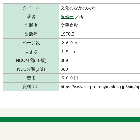
タイトル
文化のなかの人間
著者
泉靖一
／著
出版者
文藝春秋
出版年
1970.5
ページ数
２６９ｐ
大きさ
１９ｃｍ
NDC分類(10版)
389
NDC分類(9版)
389
定価
５６０円
資料URL
https://www.lib.pref.miyazaki.lg.jp/winj