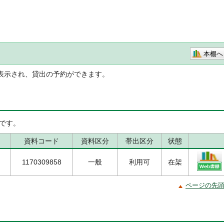
本棚へ
表示され、貸出の予約ができます。
です。
資料コード
資料区分
帯出区分
状態
1170309858
一般
利用可
在架
ページの先