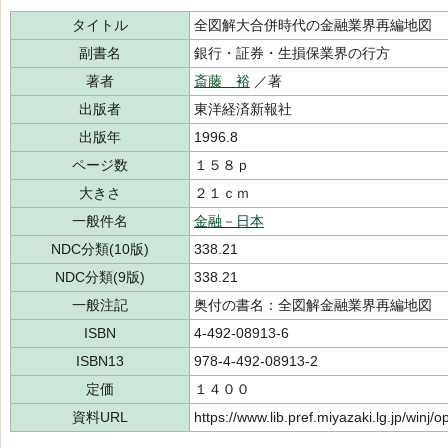
タイトル
全図解大合併時代の金融業界再編地図
副書名
銀行・証券・生損保業界の行方
著者
斎藤 裕
／著
出版者
東洋経済新報社
出版年
1996.8
ページ数
１５８ｐ
大きさ
２１ｃｍ
一般件名
金融－日本
NDC分類(10版)
338.21
NDC分類(9版)
338.21
一般注記
奥付の書名：全図解金融業界再編地図
ISBN
4-492-08913-6
ISBN13
978-4-492-08913-2
定価
１４００
資料URL
https://www.lib.pref.miyazaki.lg.jp/winj