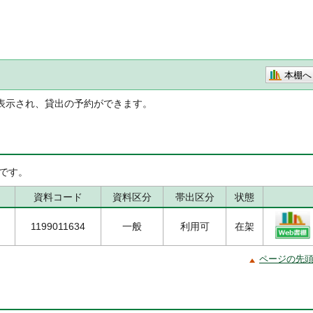
本棚へ
表示され、貸出の予約ができます。
です。
資料コード
資料区分
帯出区分
状態
1199011634
一般
利用可
在架
ページの先