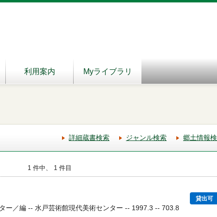
利用案内
Myライブラリ
詳細蔵書検索
ジャンル検索
郷土情報検
1 件中、 1 件目
貸出可
 -- 水戸芸術館現代美術センター -- 1997.3 -- 703.8