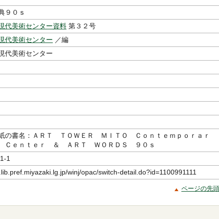
典９０ｓ
現代美術センター資料
第３２号
現代美術センター
／編
現代美術センター
紙の書名：ＡＲＴ ＴＯＷＥＲ ＭＩＴＯ Ｃｏｎｔｅｍｐｏｒａｒ
 Ｃｅｎｔｅｒ ＆ ＡＲＴ ＷＯＲＤＳ ９０ｓ
1-1
.lib.pref.miyazaki.lg.jp/winj/opac/switch-detail.do?id=1100991111
ページの先