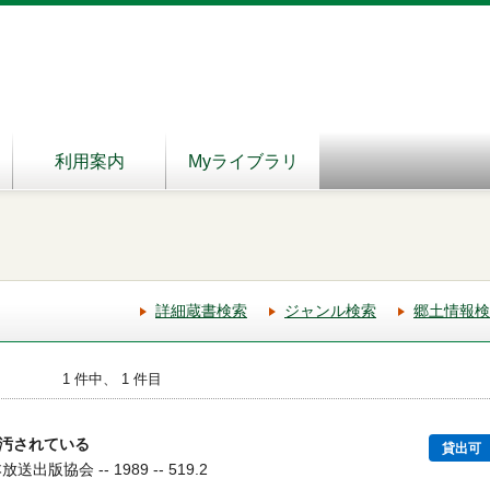
利用案内
Myライブラリ
詳細蔵書検索
ジャンル検索
郷土情報検
1 件中、 1 件目
汚されている
貸出可
出版協会 -- 1989 -- 519.2