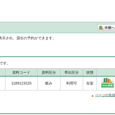
本棚へ
表示され、貸出の予約ができます。
です。
資料コード
資料区分
帯出区分
状態
1189123225
般み
利用可
在架
ページの先