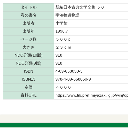
タイトル
新編日本古典文学全集 ５０
巻の書名
宇治拾遺物語
出版者
小学館
出版年
1996.7
ページ数
５６６ｐ
大きさ
２３ｃｍ
NDC分類(10版)
918
NDC分類(9版)
918
ISBN
4-09-658050-3
ISBN13
978-4-09-658050-9
定価
４６００
資料URL
https://www.lib.pref.miyazaki.lg.jp/winj