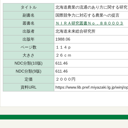
タイトル
北海道農業の流通のあり方に関する研究
副書名
国際競争力に対応する農業への提言
叢書名
ＮＩＲＡ研究叢書Ｎｏ．８８０００３
出版者
北海道未来総合研究所
出版年
1988.06
ページ数
１１４ｐ
大きさ
２６ｃｍ
NDC分類(10版)
611.46
NDC分類(9版)
611.46
定価
２０００円
資料URL
https://www.lib.pref.miyazaki.lg.jp/winj