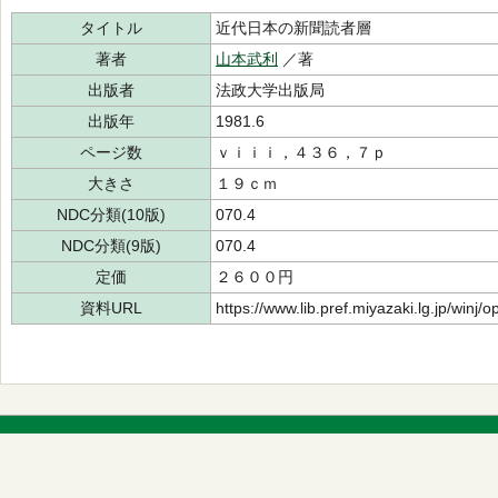
タイトル
近代日本の新聞読者層
著者
山本武利
／著
出版者
法政大学出版局
出版年
1981.6
ページ数
ｖｉｉｉ，４３６，７ｐ
大きさ
１９ｃｍ
NDC分類(10版)
070.4
NDC分類(9版)
070.4
定価
２６００円
資料URL
https://www.lib.pref.miyazaki.lg.jp/winj