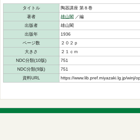
タイトル
陶器講座 第８巻
著者
雄山閣
／編
出版者
雄山閣
出版年
1936
ページ数
２０２ｐ
大きさ
２１ｃｍ
NDC分類(10版)
751
NDC分類(9版)
751
資料URL
https://www.lib.pref.miyazaki.lg.jp/winj