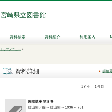
宮崎県立図書館
資料検索
資料紹介
利用案内
トップメニュー
>
資料詳細
詳細
1 件中、 1 件目
陶器講座 第８巻
雄山閣／編 -- 雄山閣 -- 1936 -- 751