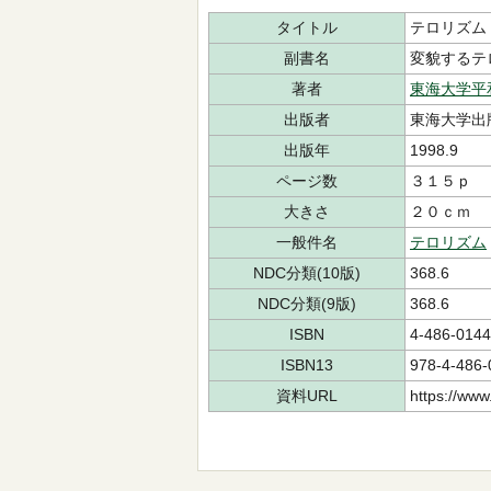
タイトル
テロリズム
副書名
変貌するテ
著者
東海大学平
出版者
東海大学出
出版年
1998.9
ページ数
３１５ｐ
大きさ
２０ｃｍ
一般件名
テロリズム
NDC分類(10版)
368.6
NDC分類(9版)
368.6
ISBN
4-486-0144
ISBN13
978-4-486-
資料URL
https://www