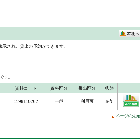
本棚へ
表示され、貸出の予約ができます。
です。
資料コード
資料区分
帯出区分
状態
1198110262
一般
利用可
在架
ページの先