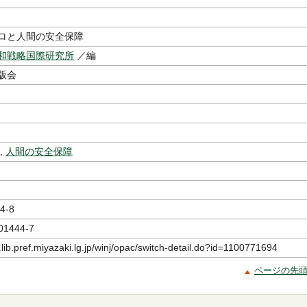
ロと人間の安全保障
和戦略国際研究所
／編
版会
,
人間の安全保障
4-8
01444-7
.lib.pref.miyazaki.lg.jp/winj/opac/switch-detail.do?id=1100771694
ページの先