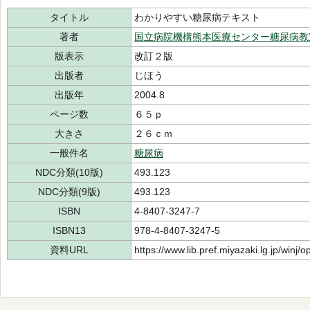
タイトル
わかりやすい糖尿病テキスト
著者
国立病院機構熊本医療センター糖尿病教
版表示
改訂２版
出版者
じほう
出版年
2004.8
ページ数
６５ｐ
大きさ
２６ｃｍ
一般件名
糖尿病
NDC分類(10版)
493.123
NDC分類(9版)
493.123
ISBN
4-8407-3247-7
ISBN13
978-4-8407-3247-5
資料URL
https://www.lib.pref.miyazaki.lg.jp/winj