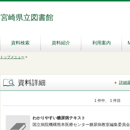
宮崎県立図書館
資料検索
資料紹介
利用案内
トップメニュー
>
資料詳細
詳細
1 件中、 1 件目
わかりやすい糖尿病テキスト
国立病院機構熊本医療センター糖尿病教室編集委員会／編 -- じほ