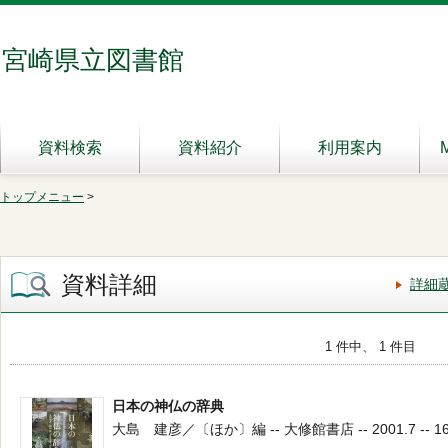
宮崎県立図書館
資料検索
資料紹介
利用案内
トップメニュー
>
資料詳細
詳細
1 件中、 1 件目
日本の神仏の辞典
大島 建彦／〔ほか〕編 -- 大修館書店 -- 2001.7 -- 16