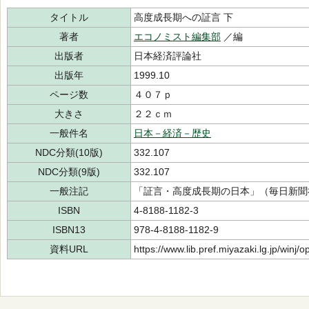
タイトル
高度成長期への証言 下
著者
エコノミスト編集部
／編
出版者
日本経済評論社
出版年
1999.10
ページ数
４０７ｐ
大きさ
２２ｃｍ
一般件名
日本－経済－歴史
NDC分類(10版)
332.107
NDC分類(9版)
332.107
一般注記
「証言・高度成長期の日本」（毎日新聞
ISBN
4-8188-1182-3
ISBN13
978-4-8188-1182-9
資料URL
https://www.lib.pref.miyazaki.lg.jp/winj