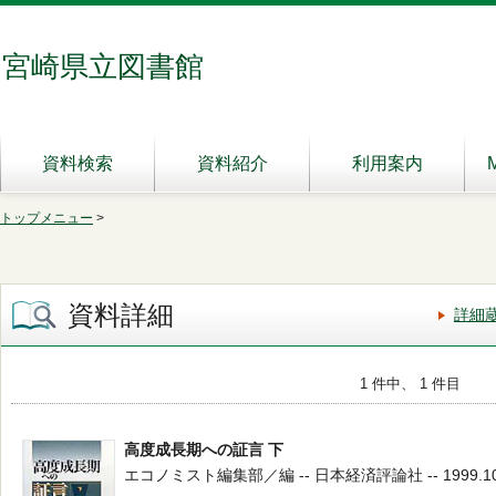
宮崎県立図書館
資料検索
資料紹介
利用案内
トップメニュー
>
資料詳細
詳細
1 件中、 1 件目
高度成長期への証言 下
エコノミスト編集部／編 -- 日本経済評論社 -- 1999.10 --