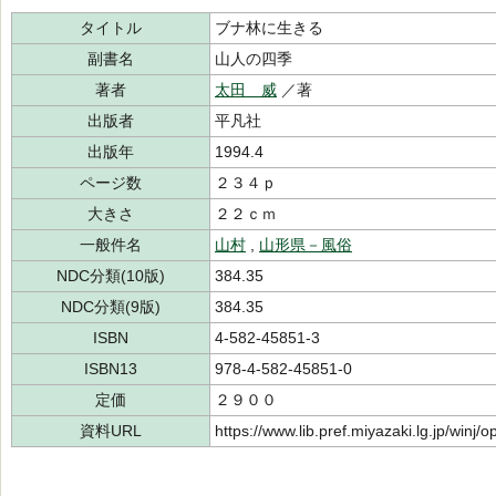
タイトル
ブナ林に生きる
副書名
山人の四季
著者
太田 威
／著
出版者
平凡社
出版年
1994.4
ページ数
２３４ｐ
大きさ
２２ｃｍ
一般件名
山村
,
山形県－風俗
NDC分類(10版)
384.35
NDC分類(9版)
384.35
ISBN
4-582-45851-3
ISBN13
978-4-582-45851-0
定価
２９００
資料URL
https://www.lib.pref.miyazaki.lg.jp/winj