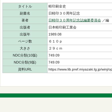
タイトル
軽印刷全史
副書名
日軽印３０周年記念
著者
日軽印３０周年記念誌編纂委員会
／編
出版者
日本軽印刷工業会
出版年
1989.08
ページ数
６１０ｐ
大きさ
２９ｃｍ
NDC分類(10版)
749.09
NDC分類(9版)
749.09
資料URL
https://www.lib.pref.miyazaki.lg.jp/winj