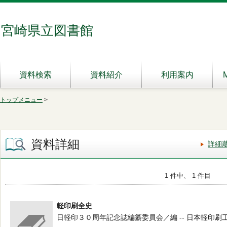
宮崎県立図書館
資料検索
資料紹介
利用案内
トップメニュー
>
資料詳細
詳細
1 件中、 1 件目
軽印刷全史
日軽印３０周年記念誌編纂委員会／編 -- 日本軽印刷工業会 -- 