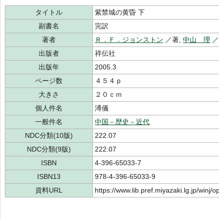
タイトル
紫禁城の黄昏 下
副書名
完訳
著者
Ｒ．Ｆ．ジョンストン
／著,
中山 理
／
出版者
祥伝社
出版年
2005.3
ページ数
４５４ｐ
大きさ
２０ｃｍ
個人件名
溥儀
一般件名
中国－歴史－近代
NDC分類(10版)
222.07
NDC分類(9版)
222.07
ISBN
4-396-65033-7
ISBN13
978-4-396-65033-9
資料URL
https://www.lib.pref.miyazaki.lg.jp/winj