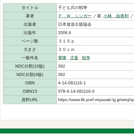
タイトル
子ども兵の戦争
著者
Ｐ．Ｗ．シンガー
／著,
小林 由香利
出版者
日本放送出版協会
出版年
2006.6
ページ数
３１５ｐ
大きさ
２０ｃｍ
一般件名
軍隊
,
児童
,
戦争
NDC分類(10版)
392
NDC分類(9版)
392
ISBN
4-14-081116-1
ISBN13
978-4-14-081116-0
資料URL
https://www.lib.pref.miyazaki.lg.jp/winj