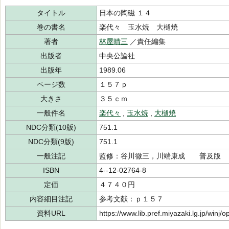
タイトル
日本の陶磁 １４
巻の書名
楽代々 玉水焼 大樋焼
著者
林屋晴三
／責任編集
出版者
中央公論社
出版年
1989.06
ページ数
１５７ｐ
大きさ
３５ｃｍ
一般件名
楽代々
,
玉水焼
,
大樋焼
NDC分類(10版)
751.1
NDC分類(9版)
751.1
一般注記
監修：谷川徹三，川端康成 普及版
ISBN
4--12-02764-8
定価
４７４０円
内容細目注記
参考文献：ｐ１５７
資料URL
https://www.lib.pref.miyazaki.lg.jp/winj