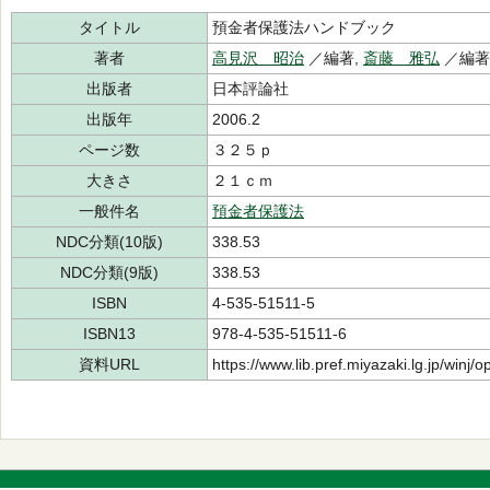
タイトル
預金者保護法ハンドブック
著者
高見沢 昭治
／編著,
斎藤 雅弘
／編著
出版者
日本評論社
出版年
2006.2
ページ数
３２５ｐ
大きさ
２１ｃｍ
一般件名
預金者保護法
NDC分類(10版)
338.53
NDC分類(9版)
338.53
ISBN
4-535-51511-5
ISBN13
978-4-535-51511-6
資料URL
https://www.lib.pref.miyazaki.lg.jp/winj