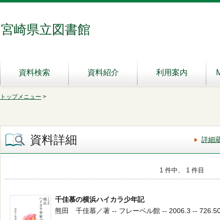
宮崎県立図書館
資料検索
資料紹介
利用案内
トップメニュー
>
資料詳細
詳細
1 件中、 1 件目
千佳慕の横浜ハイカラ少年記
熊田 千佳慕／著 -- フレーベル館 -- 2006.3 -- 726.5