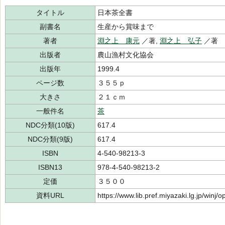
タイトル
日本茶全書
副書名
生産から賞味まで
著者
淵之上 康元
／著,
淵之上 弘子
／著
出版者
農山漁村文化協会
出版年
1999.4
ページ数
３５５ｐ
大きさ
２１ｃｍ
一般件名
茶
NDC分類(10版)
617.4
NDC分類(9版)
617.4
ISBN
4-540-98213-3
ISBN13
978-4-540-98213-2
定価
３５００
資料URL
https://www.lib.pref.miyazaki.lg.jp/winj