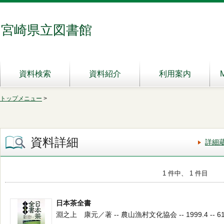
宮崎県立図書館
資料検索
資料紹介
利用案内
トップメニュー
>
資料詳細
詳細
1 件中、 1 件目
日本茶全書
淵之上 康元／著 -- 農山漁村文化協会 -- 1999.4 -- 61