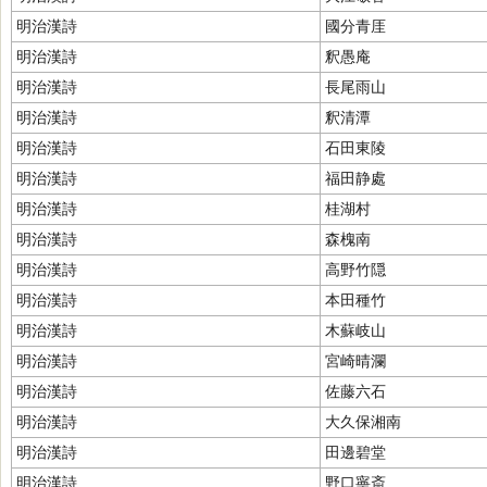
明治漢詩
國分青厓
明治漢詩
釈愚庵
明治漢詩
長尾雨山
明治漢詩
釈清潭
明治漢詩
石田東陵
明治漢詩
福田静處
明治漢詩
桂湖村
明治漢詩
森槐南
明治漢詩
高野竹隠
明治漢詩
本田種竹
明治漢詩
木蘇岐山
明治漢詩
宮崎晴瀾
明治漢詩
佐藤六石
明治漢詩
大久保湘南
明治漢詩
田邊碧堂
明治漢詩
野口寧斎