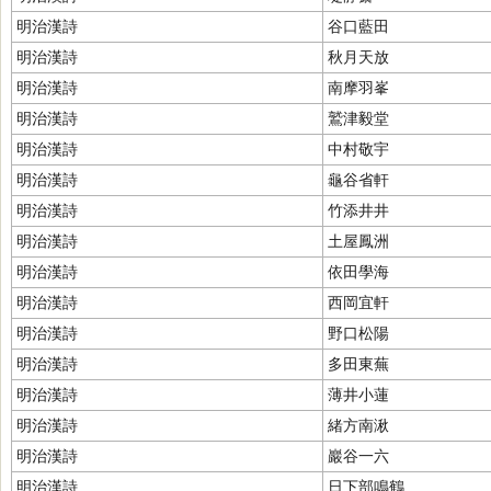
明治漢詩
谷口藍田
明治漢詩
秋月天放
明治漢詩
南摩羽峯
明治漢詩
鷲津毅堂
明治漢詩
中村敬宇
明治漢詩
龜谷省軒
明治漢詩
竹添井井
明治漢詩
土屋鳳洲
明治漢詩
依田學海
明治漢詩
西岡宜軒
明治漢詩
野口松陽
明治漢詩
多田東蕪
明治漢詩
薄井小蓮
明治漢詩
緒方南湫
明治漢詩
巖谷一六
明治漢詩
日下部鳴鶴