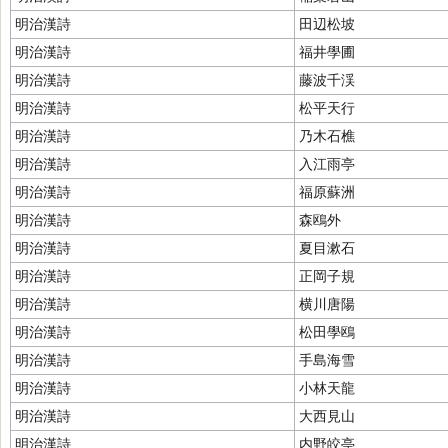
明治漢詩
田辺松坡
明治漢詩
福井學圃
明治漢詩
藤波千渓
明治漢詩
松平天行
明治漢詩
乃木石樵
明治漢詩
入江雨亭
明治漢詩
福原蘇洲
明治漢詩
森鴎外
明治漢詩
夏目漱石
明治漢詩
正岡子規
明治漢詩
横川唐陽
明治漢詩
松田學鴎
明治漢詩
手島海雪
明治漢詩
小林天龍
明治漢詩
大西見山
明治漢詩
内野皎亭