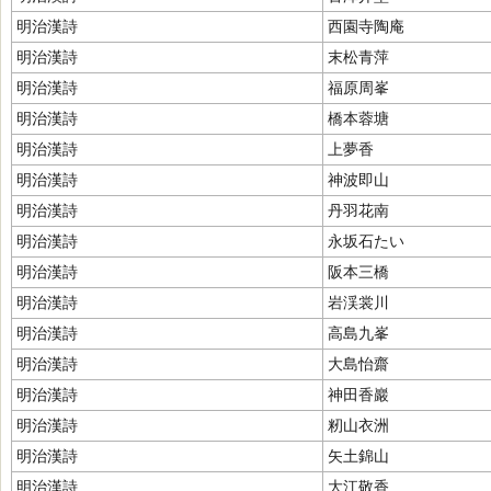
明治漢詩
西園寺陶庵
明治漢詩
末松青萍
明治漢詩
福原周峯
明治漢詩
橋本蓉塘
明治漢詩
上夢香
明治漢詩
神波即山
明治漢詩
丹羽花南
明治漢詩
永坂石たい
明治漢詩
阪本三橋
明治漢詩
岩渓裳川
明治漢詩
高島九峯
明治漢詩
大島怡齋
明治漢詩
神田香巖
明治漢詩
籾山衣洲
明治漢詩
矢土錦山
明治漢詩
大江敬香