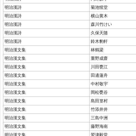
明治漢詩
菊池惺堂
明治漢詩
横山黄木
明治漢詩
森川竹けい
明治漢詩
久保天随
明治漢詩
鈴木豹軒
明治漢文集
林鶴梁
明治漢文集
重野成齋
明治漢文集
川田甕江
明治漢文集
田邊蓮舟
明治漢文集
中村敬宇
明治漢文集
岡松甕谷
明治漢文集
島田篁村
明治漢文集
竹添井井
明治漢文集
三島中洲
明治漢文集
藤野海南
明治漢文集
鷲津毅堂