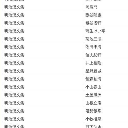
明治漢文集
岡鹿門
明治漢文集
阪谷朗廬
明治漢文集
龜谷省軒
明治漢文集
蒲生けい亭
明治漢文集
菊池三渓
明治漢文集
依田學海
明治漢文集
信夫恕軒
明治漢文集
井上梧陰
明治漢文集
星野豊城
明治漢文集
館森袖海
明治漢文集
小山春山
明治漢文集
土屋鳳洲
明治漢文集
山根立庵
明治漢文集
淺見飯峯
明治漢文集
小牧櫻泉
明治漢文集
日下勺水