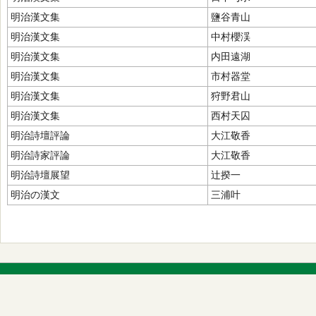
明治漢文集
鹽谷青山
明治漢文集
中村櫻渓
明治漢文集
内田遠湖
明治漢文集
市村器堂
明治漢文集
狩野君山
明治漢文集
西村天囚
明治詩壇評論
大江敬香
明治詩家評論
大江敬香
明治詩壇展望
辻揆一
明治の漢文
三浦叶