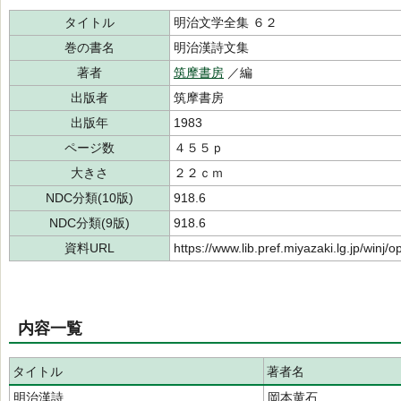
タイトル
明治文学全集 ６２
巻の書名
明治漢詩文集
著者
筑摩書房
／編
出版者
筑摩書房
出版年
1983
ページ数
４５５ｐ
大きさ
２２ｃｍ
NDC分類(10版)
918.6
NDC分類(9版)
918.6
資料URL
https://www.lib.pref.miyazaki.lg.jp/winj
内容一覧
タイトル
著者名
明治漢詩
岡本黄石