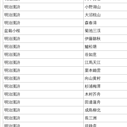
明治漢詩
小野湖山
明治漢詩
大沼枕山
明治漢詩
森春濤
盆栽小桜
菊池三渓
明治漢詩
伊藤聽秋
明治漢詩
鱸松塘
明治漢詩
谷如意
明治漢詩
江馬天江
明治漢詩
栗本鋤雲
明治漢詩
向山黄村
明治漢詩
杉浦梅潭
明治漢詩
木村芥舟
明治漢詩
田邊蓮舟
明治漢詩
成島柳北
明治漢詩
長三洲
明治漢詩
堤静斎