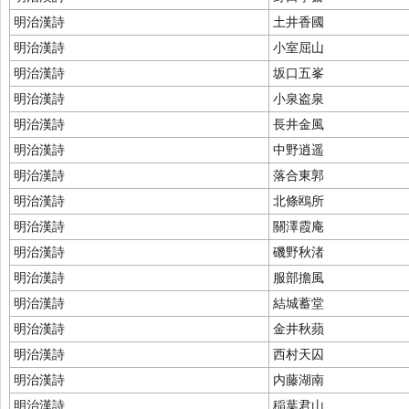
明治漢詩
土井香國
明治漢詩
小室屈山
明治漢詩
坂口五峯
明治漢詩
小泉盗泉
明治漢詩
長井金風
明治漢詩
中野逍遥
明治漢詩
落合東郭
明治漢詩
北條鴎所
明治漢詩
關澤霞庵
明治漢詩
磯野秋渚
明治漢詩
服部擔風
明治漢詩
結城蓄堂
明治漢詩
金井秋蘋
明治漢詩
西村天囚
明治漢詩
内藤湖南
明治漢詩
稲葉君山