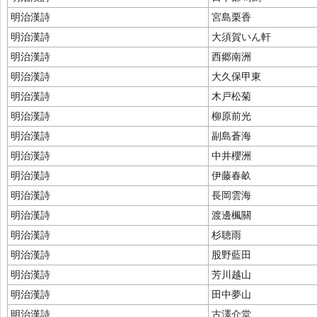
明治漢詩
宮島栗香
明治漢詩
大須賀いん軒
明治漢詩
西郷南洲
明治漢詩
大久保甲東
明治漢詩
木戸松菊
明治漢詩
柳原前光
明治漢詩
副島蒼海
明治漢詩
中井櫻洲
明治漢詩
伊藤春畝
明治漢詩
長岡雲海
明治漢詩
渡邊楓關
明治漢詩
杉聴雨
明治漢詩
股野藍田
明治漢詩
芳川越山
明治漢詩
田中夢山
明治漢詩
古澤介堂