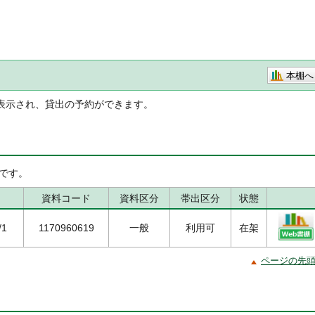
本棚へ
表示され、貸出の予約ができます。
です。
資料コード
資料区分
帯出区分
状態
/1
1170960619
一般
利用可
在架
ページの先