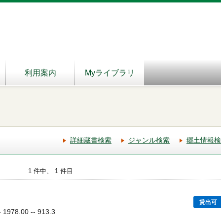
利用案内
Myライブラリ
詳細蔵書検索
ジャンル検索
郷土情報検
1 件中、 1 件目
貸出可
78.00 -- 913.3