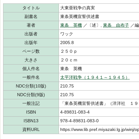
タイトル
大東亜戦争の真実
副書名
東条英機宣誓供述書
著者
東条 英機
／〔述〕,
東条 由布子
／
出版者
ワック
出版年
2005.8
ページ数
２５０ｐ
大きさ
２０ｃｍ
個人件名
東条 英機
一般件名
太平洋戦争（１９４１～１９４５）
NDC分類(10版)
210.75
NDC分類(9版)
210.75
一般注記
「東条英機宣誓供述書」（洋洋社 １９
ISBN
4-89831-083-4
ISBN13
978-4-89831-083-0
資料URL
https://www.lib.pref.miyazaki.lg.jp/winj