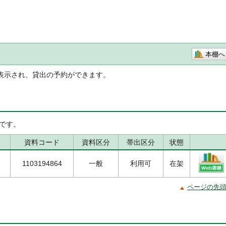
本棚へ
表示され、貸出の予約ができます。
です。
資料コード
資料区分
帯出区分
状態
1103194864
一般
利用可
在架
ページの先