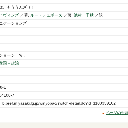
は、もううんざり！
イヴィンズ
／著,
ルー・デュボーズ
／著,
池村 千秋
／訳
ニケーションズ
ジョージ Ｗ．
衆国－政治
8-1
04108-7
.lib.pref.miyazaki.lg.jp/winj/opac/switch-detail.do?id=1100359102
ページの先