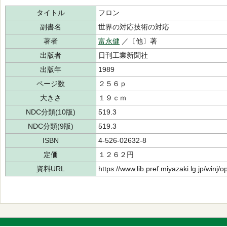
タイトル
フロン
副書名
世界の対応技術の対応
著者
富永健
／〔他〕著
出版者
日刊工業新聞社
出版年
1989
ページ数
２５６ｐ
大きさ
１９ｃｍ
NDC分類(10版)
519.3
NDC分類(9版)
519.3
ISBN
4-526-02632-8
定価
１２６２円
資料URL
https://www.lib.pref.miyazaki.lg.jp/winj