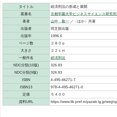
タイトル
経済刑法の形成と展開
叢書名
京都学園大学ビジネスサイエンス研究所
著者
山中 敬一
／〔ほか〕共著
出版者
同文舘出版
出版年
1996.6
ページ数
２８０ｐ
大きさ
２２ｃｍ
一般件名
経済刑法
NDC分類(10版)
326.83
NDC分類(9版)
326.83
ISBN
4-495-46271-7
ISBN13
978-4-495-46271-0
定価
５４００
資料URL
https://www.lib.pref.miyazaki.lg.jp/winj