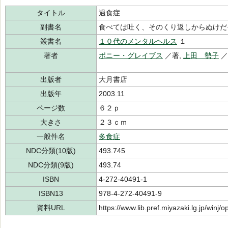
タイトル
過食症
副書名
食べては吐く、そのくり返しからぬけだ
叢書名
１０代のメンタルヘルス
１
著者
ボニー・グレイブス
／著,
上田 勢子
／
出版者
大月書店
出版年
2003.11
ページ数
６２ｐ
大きさ
２３ｃｍ
一般件名
多食症
NDC分類(10版)
493.745
NDC分類(9版)
493.74
ISBN
4-272-40491-1
ISBN13
978-4-272-40491-9
資料URL
https://www.lib.pref.miyazaki.lg.jp/winj