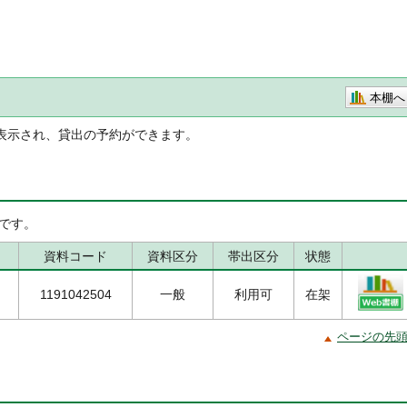
本棚へ
表示され、貸出の予約ができます。
です。
資料コード
資料区分
帯出区分
状態
1191042504
一般
利用可
在架
ページの先