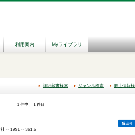
利用案内
Myライブラリ
詳細蔵書検索
ジャンル検索
郷土情報検
1 件中、 1 件目
貸出可
 1991 -- 361.5