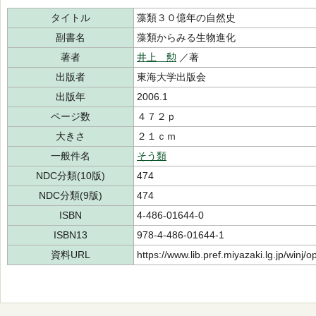
タイトル
藻類３０億年の自然史
副書名
藻類からみる生物進化
著者
井上 勲
／著
出版者
東海大学出版会
出版年
2006.1
ページ数
４７２ｐ
大きさ
２１ｃｍ
一般件名
そう類
NDC分類(10版)
474
NDC分類(9版)
474
ISBN
4-486-01644-0
ISBN13
978-4-486-01644-1
資料URL
https://www.lib.pref.miyazaki.lg.jp/winj