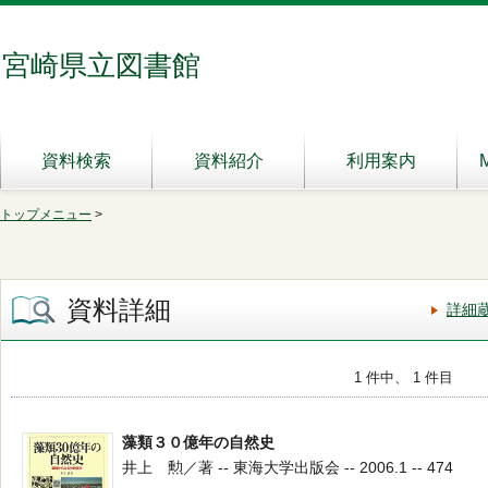
宮崎県立図書館
資料検索
資料紹介
利用案内
トップメニュー
>
資料詳細
詳細
1 件中、 1 件目
藻類３０億年の自然史
井上 勲／著 -- 東海大学出版会 -- 2006.1 -- 474