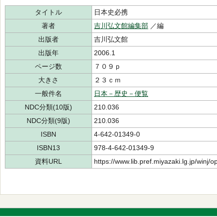
タイトル
日本史必携
著者
吉川弘文館編集部
／編
出版者
吉川弘文館
出版年
2006.1
ページ数
７０９ｐ
大きさ
２３ｃｍ
一般件名
日本－歴史－便覧
NDC分類(10版)
210.036
NDC分類(9版)
210.036
ISBN
4-642-01349-0
ISBN13
978-4-642-01349-9
資料URL
https://www.lib.pref.miyazaki.lg.jp/winj