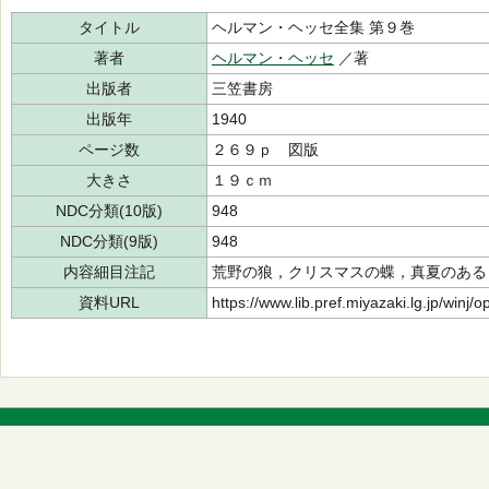
タイトル
ヘルマン・ヘッセ全集 第９巻
著者
ヘルマン・ヘッセ
／著
出版者
三笠書房
出版年
1940
ページ数
２６９ｐ 図版
大きさ
１９ｃｍ
NDC分類(10版)
948
NDC分類(9版)
948
内容細目注記
荒野の狼，クリスマスの蝶，真夏のある
資料URL
https://www.lib.pref.miyazaki.lg.jp/winj