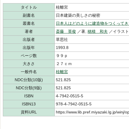
タイトル
桂離宮
副書名
日本建築の美しさの秘密
叢書名
日本人はどのように建造物をつくってき
著者
斎藤 英俊
／著,
穂積 和夫
／イラス
出版者
草思社
出版年
1993.8
ページ数
９９ｐ
大きさ
２７ｃｍ
一般件名
桂離宮
NDC分類(10版)
521.825
NDC分類(9版)
521.825
ISBN
4-7942-0515-5
ISBN13
978-4-7942-0515-5
資料URL
https://www.lib.pref.miyazaki.lg.jp/winj