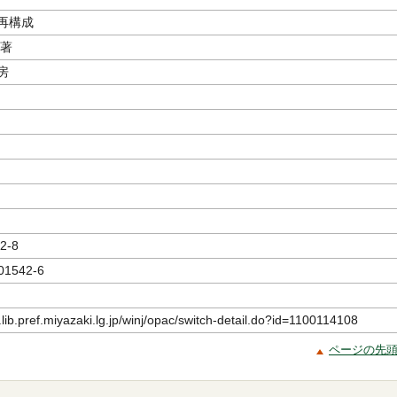
再構成
／著
房
2-8
01542-6
.lib.pref.miyazaki.lg.jp/winj/opac/switch-detail.do?id=1100114108
ページの先