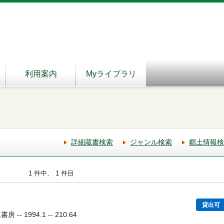
利用案内
Myライブラリ
詳細蔵書検索
ジャンル検索
郷土情報検
1 件中、 1 件目
貸出可
- 1994.1 -- 210.64