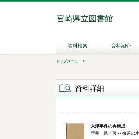
宮崎県立図書館
資料検索
資料紹介
トップメニュー
>
資料詳細
大津事件の再構成
新井 勉／著 -- 御茶の水書房 -