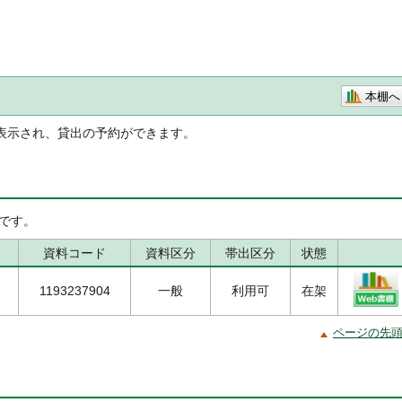
本棚へ
表示され、貸出の予約ができます。
です。
資料コード
資料区分
帯出区分
状態
1193237904
一般
利用可
在架
ページの先