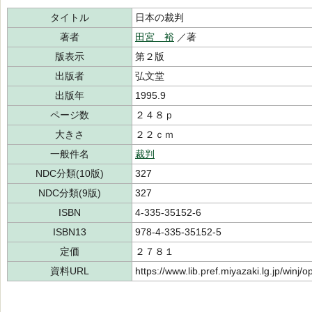
タイトル
日本の裁判
著者
田宮 裕
／著
版表示
第２版
出版者
弘文堂
出版年
1995.9
ページ数
２４８ｐ
大きさ
２２ｃｍ
一般件名
裁判
NDC分類(10版)
327
NDC分類(9版)
327
ISBN
4-335-35152-6
ISBN13
978-4-335-35152-5
定価
２７８１
資料URL
https://www.lib.pref.miyazaki.lg.jp/winj