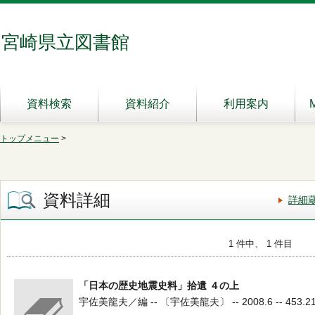
宮崎県立図書館
資料検索
資料紹介
利用案内
トップメニュー
>
資料詳細
詳細
1 件中、 1 件目
「日本の歴史地震史料」拾遺 ４の上
宇佐美龍夫／編 -- 〔宇佐美龍夫〕 -- 2008.6 -- 453.2