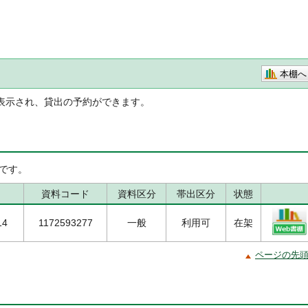
本棚へ
表示され、貸出の予約ができます。
です。
資料コード
資料区分
帯出区分
状態
14
1172593277
一般
利用可
在架
ページの先