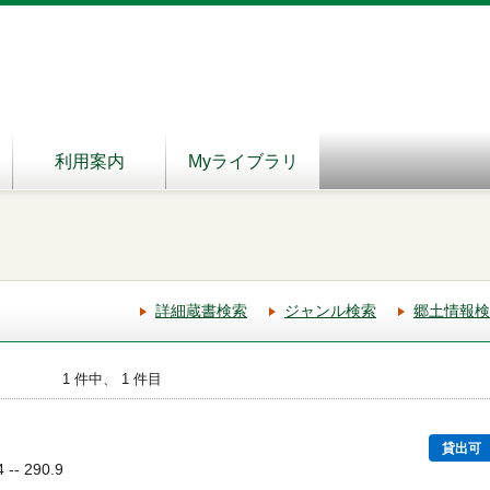
利用案内
Myライブラリ
詳細蔵書検索
ジャンル検索
郷土情報検
1 件中、 1 件目
貸出可
-- 290.9