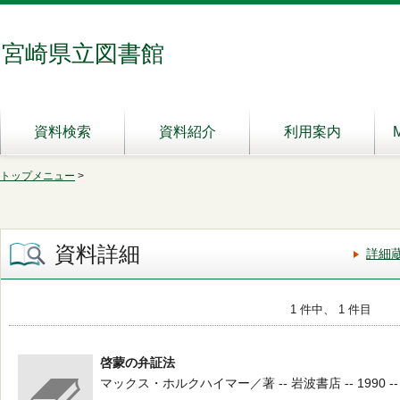
宮崎県立図書館
資料検索
資料紹介
利用案内
トップメニュー
>
資料詳細
詳細
1 件中、 1 件目
啓蒙の弁証法
マックス・ホルクハイマー／著 -- 岩波書店 -- 1990 -- 