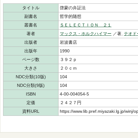
タイトル
啓蒙の弁証法
副書名
哲学的随想
叢書名
ＳＥＬＥＣＴＩＯＮ ２１
著者
マックス・ホルクハイマー
／著,
テオド
出版者
岩波書店
出版年
1990
ページ数
３９２ｐ
大きさ
２０ｃｍ
NDC分類(10版)
104
NDC分類(9版)
104
ISBN
4-00-004054-5
定価
２４２７円
資料URL
https://www.lib.pref.miyazaki.lg.jp/winj