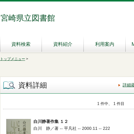
宮崎県立図書館
資料検索
資料紹介
利用案内
トップメニュー
>
資料詳細
詳細
1 件中、 1 件目
白川静著作集 １２
白川 静／著 -- 平凡社 -- 2000.11 -- 222