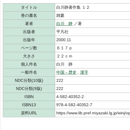
タイトル
白川静著作集 １２
巻の書名
雑纂
著者
白川 静
／著
出版者
平凡社
出版年
2000.11
ページ数
６１７ｐ
大きさ
２２ｃｍ
個人件名
白川 静
一般件名
中国－歴史
,
漢字
NDC分類(10版)
222
NDC分類(9版)
222
ISBN
4-582-40352-2
ISBN13
978-4-582-40352-7
資料URL
https://www.lib.pref.miyazaki.lg.jp/winj