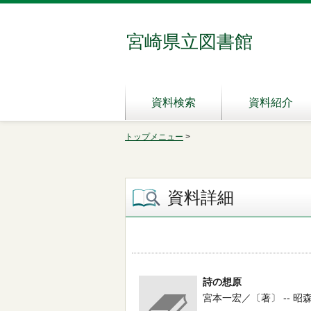
宮崎県立図書館
資料検索
資料紹介
トップメニュー
>
資料詳細
詩の想原
宮本一宏／〔著〕 -- 昭森社 --