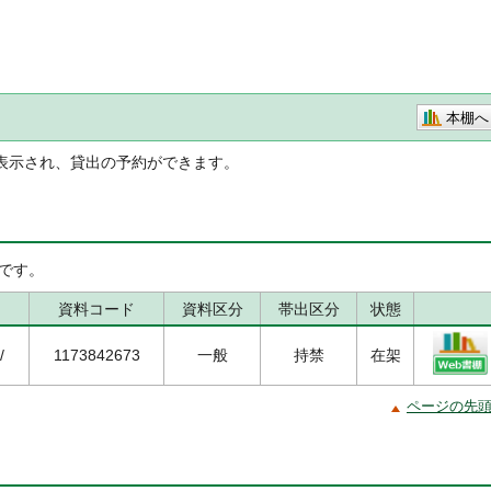
本棚へ
表示され、貸出の予約ができます。
です。
資料コード
資料区分
帯出区分
状態
/
1173842673
一般
持禁
在架
ページの先