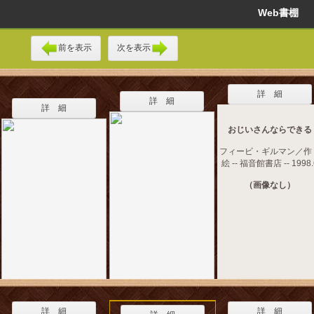
Web書棚
前を表示
次を表示
詳 細
詳 細
詳 細
おじいさんならできる
フィービ・ギルマン／作
絵 -- 福音館書店 -- 1998.
（画像なし）
詳 細
詳 細