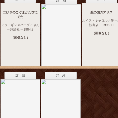
詳 細
二ひきのこぐまがたびに
鏡の国のアリス
でた
ルイス・キャロル／作 --
ミラ・ギンズバーグ／ぶん
波書店 -- 1998.11
-- 評論社 -- 1984.8
（画像なし）
（画像なし）
詳 細
詳 細